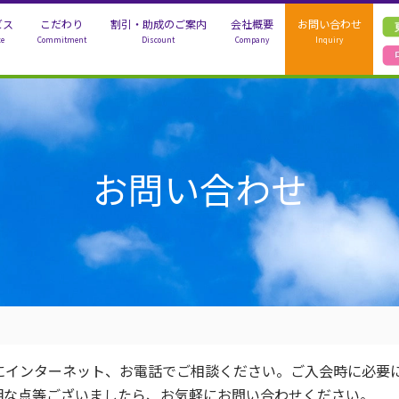
ビス
こだわり
割引・助成のご案内
会社概要
お問い合わせ
ce
Commitment
Discount
Company
Inquiry
事代行
シッター
バーケア
お問い合わせ
にインターネット、お電話でご相談ください。ご入会時に必要
明な点等ございましたら、お気軽にお問い合わせください。