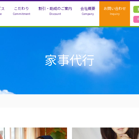
ビス
こだわり
割引・助成のご案内
会社概要
お問い合わせ
ce
Commitment
Discount
Company
Inquiry
事代行
シッター
バーケア
家事代行