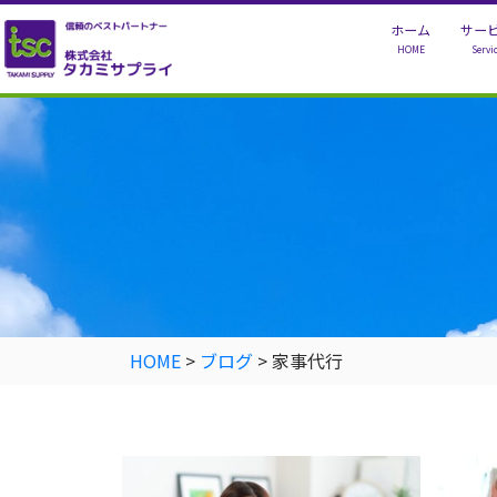
ホーム
サー
HOME
Servi
家
ベビー
シル
HOME
>
ブログ
>
家事代行