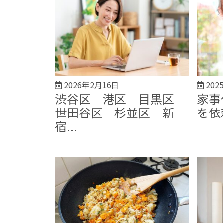
2026年2月16日
202
渋谷区 港区 目黒区
家事
世田谷区 杉並区 新
を依
宿...