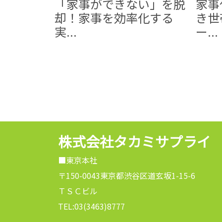
「家事ができない」を脱
家事
却！家事を効率化する
き世
実...
ー...
株式会社タカミサプライ
■東京本社
〒150-0043東京都渋谷区道玄坂1-15-6
ＴＳＣビル
TEL:03(3463)8777